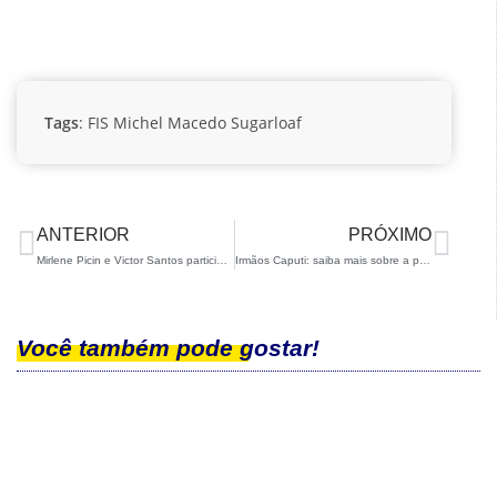
Tags
:
FIS
Michel Macedo
Sugarloaf
ANTERIOR
PRÓXIMO
Mirlene Picin e Victor Santos participam da IBU Cup em Idre Fjall
Irmãos Caputi: saiba mais sobre a participação dos jovens atletas no Troféu Borrufa
Você também pode gostar!