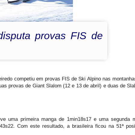
disputa provas FIS de
gueiredo competiu em provas FIS de Ski Alpino nas montanh
uas provas de Giant Slalom (12 e 13 de abril) e duas de Sla
 teve uma primeira manga de 1min18s17 e uma segunda 
3s22. Com este resultado, a brasileira ficou na 51ª po