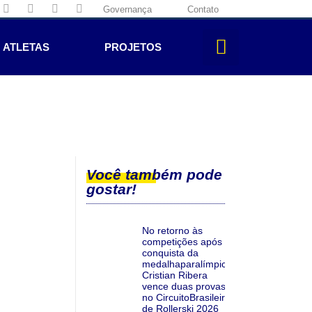
Governança
Contato
ATLETAS
PROJETOS
Você também pode
gostar!
No retorno às
competições após a
conquista da
medalhaparalímpica,
Cristian Ribera
vence duas provas
no CircuitoBrasileiro
de Rollerski 2026