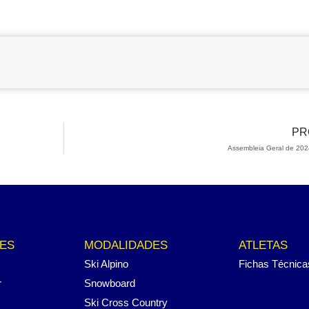
PR
Assembleia Geral de 202
ES
MODALIDADES
ATLETAS
Ski Alpino
Fichas Técnica
r
Snowboard
Ski Cross Country