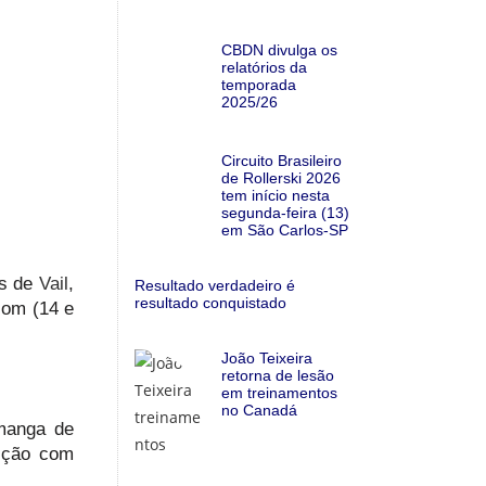
CBDN divulga os
relatórios da
temporada
2025/26
Circuito Brasileiro
de Rollerski 2026
tem início nesta
segunda-feira (13)
em São Carlos-SP
as de
Vail
,
Resultado verdadeiro é
resultado conquistado
lom (14 e
João Teixeira
retorna de lesão
em treinamentos
no Canadá
manga de
sição com