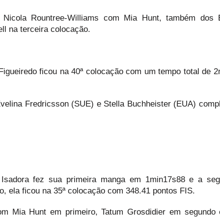
na Nicola Rountree-Williams com Mia Hunt, também dos
 na terceira colocação.
Figueiredo ficou na 40ª colocação com um tempo total de 
Evelina Fredricsson (SUE) e Stella Buchheister (EUA) comp
, Isadora fez sua primeira manga em 1min17s88 e a se
, ela ficou na 35ª colocação com 348.41 pontos FIS.
 com Mia Hunt em primeiro, Tatum Grosdidier em segundo