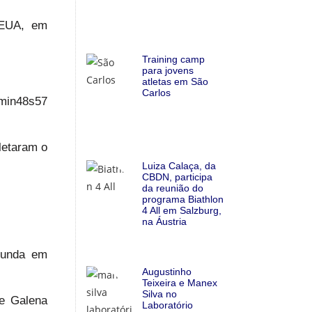
 EUA, em
Training camp
para jovens
atletas em São
Carlos
2min48s57
letaram o
Luiza Calaça, da
CBDN, participa
da reunião do
programa Biathlon
4 All em Salzburg,
na Áustria
gunda em
Augustinho
Teixeira e Manex
Silva no
 e Galena
Laboratório