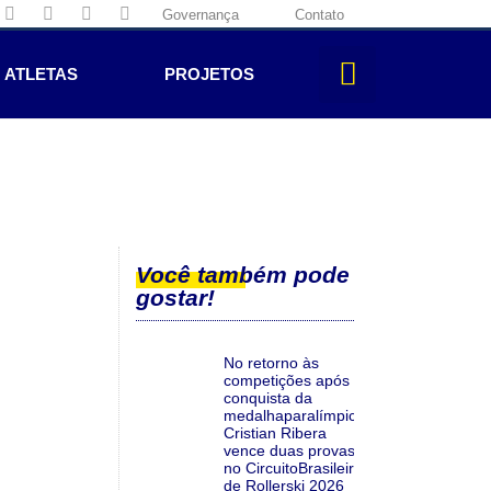
Governança
Contato
ATLETAS
PROJETOS
Você também pode
gostar!
No retorno às
competições após a
conquista da
medalhaparalímpica,
Cristian Ribera
vence duas provas
no CircuitoBrasileiro
de Rollerski 2026