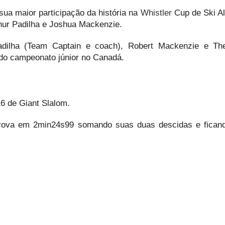
e sua maior participação da história na
Whistler
Cup de Ski A
rthur Padilha e Joshua Mackenzie.
Padilha (Team Captain e coach), Robert Mackenzie e Th
do campeonato júnior no Canadá.
16 de Giant Slalom.
 prova em 2min24s99 somando suas duas descidas e fican