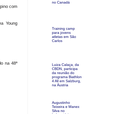
no Canadá
lpino com
ea Young
Training camp
para jovens
atletas em São
Carlos
do na 48ª
Luiza Calaça, da
CBDN, participa
da reunião do
programa Biathlon
4 All em Salzburg,
na Áustria
Augustinho
Teixeira e Manex
Silva no