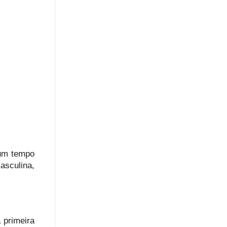
 um tempo
sculina,
 primeira