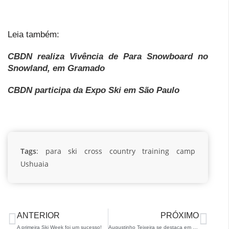
Leia também:
CBDN realiza Vivência de Para Snowboard no
Snowland, em Gramado
CBDN participa da Expo Ski em São Paulo
Tags
:
para ski cross country
training camp
Ushuaia
ANTERIOR
PRÓXIMO
A primeira Ski Week foi um sucesso!
Augustinho Teixeira se destaca em prova FIS e se consagra campeão brasileiro de Halfpipe