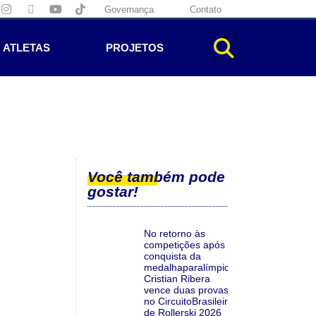
Governança
Contato
ATLETAS
PROJETOS
Você também pode
gostar!
No retorno às
competições após a
conquista da
medalhaparalímpica,
Cristian Ribera
vence duas provas
no CircuitoBrasileiro
de Rollerski 2026