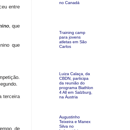
no Canadá
ceu entre
nino
, que
Training camp
para jovens
atletas em São
nino que
Carlos
Luiza Calaça, da
mpetição.
CBDN, participa
da reunião do
segundo.
programa Biathlon
4 All em Salzburg,
 terceira
na Áustria
Augustinho
Teixeira e Manex
Silva no
tempo de