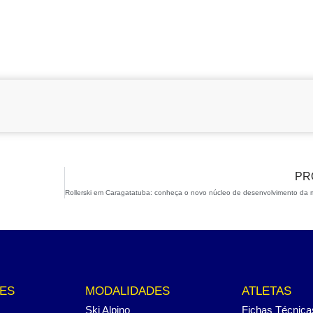
PR
ES
MODALIDADES
ATLETAS
Ski Alpino
Fichas Técnica