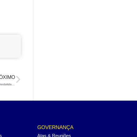
ÓXIMO
Rollerski em Caragatatuba: conheça o novo núcleo de desenvolvimento da modalidade da CBDN
GOVERNANÇA
s
Atas & Reuniões