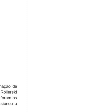
inação de
Rollerski
 foram os
ssionou a