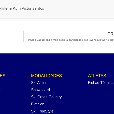
Mirlene Picin
Victor Santos
PR
Irmãos Caputi: saiba mais sobre a participação dos jovens atletas no Tro
ES
MODALIDADES
ATLETAS
Ski Alpino
Fichas Técnica
r
Snowboard
Ski Cross Country
Biathlon
Ski FreeStyle