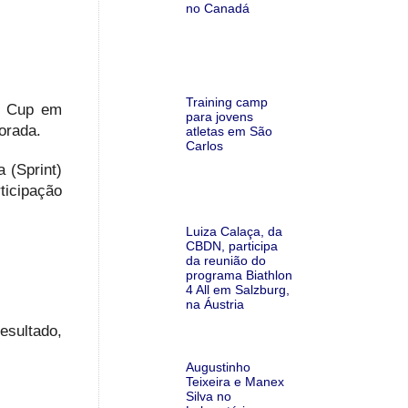
no Canadá
Training camp
BU Cup em
para jovens
porada.
atletas em São
Carlos
 (Sprint)
ticipação
Luiza Calaça, da
CBDN, participa
da reunião do
programa Biathlon
4 All em Salzburg,
na Áustria
esultado,
Augustinho
Teixeira e Manex
Silva no