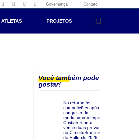
Governança
Contato
ATLETAS
PROJETOS
Você também pode
gostar!
No retorno às
competições após a
conquista da
medalhaparalímpica,
Cristian Ribera
vence duas provas
no CircuitoBrasileiro
de Rollerski 2026