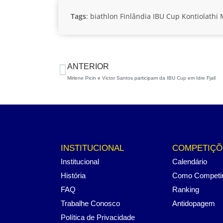
Tags
:
biathlon
Finlândia
IBU Cup
Kontiolathi
ANTERIOR
Mirlene Picin e Victor Santos participam da IBU Cup em Idre Fjall
INSTITUCIONAL
COMPETIÇÕ
Institucional
Calendário
História
Como Competi
FAQ
Ranking
Trabalhe Conosco
Antidopagem
Política de Privacidade