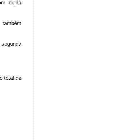
om dupla
a também
a segunda
 total de