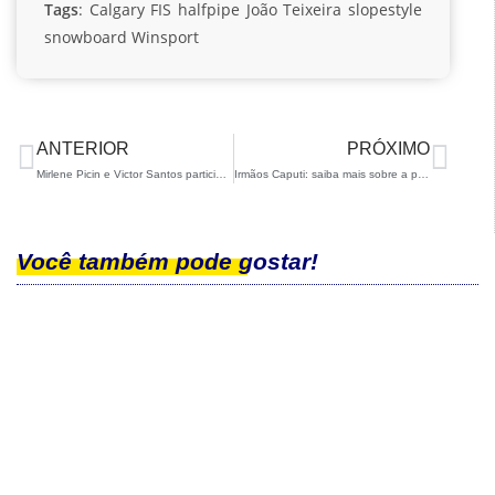
Tags
:
Calgary
FIS
halfpipe
João Teixeira
slopestyle
snowboard
Winsport
ANTERIOR
PRÓXIMO
Mirlene Picin e Victor Santos participam da IBU Cup em Idre Fjall
Irmãos Caputi: saiba mais sobre a participação dos jovens atletas no Troféu Borrufa
Você também pode gostar!