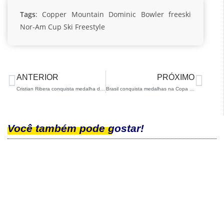
Tags
:
Copper Mountain
Dominic Bowler
freeski
Nor-Am Cup
Ski Freestyle
ANTERIOR
PRÓXIMO
Cristian Ribera conquista medalha de ouro na Copa do Mundo de Toblach
Brasil conquista medalhas na Copa do Mundo de Para Ski Cross Country
Você também pode gostar!