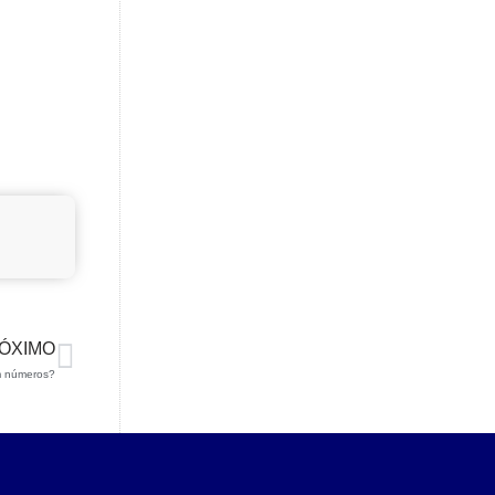
ÓXIMO
m números?