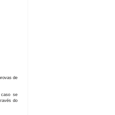
provas de
, caso se
través do