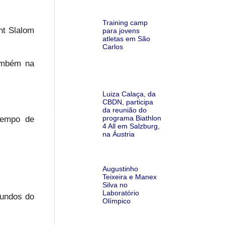
Training camp
nt Slalom
para jovens
atletas em São
Carlos
também na
Luiza Calaça, da
CBDN, participa
da reunião do
programa Biathlon
tempo de
4 All em Salzburg,
na Áustria
Augustinho
Teixeira e Manex
Silva no
Laboratório
gundos do
Olímpico