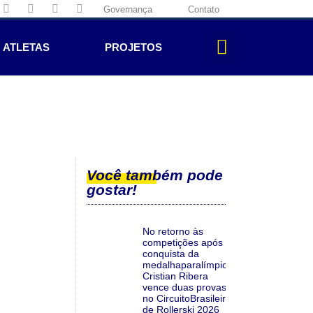
Governança
Contato
ATLETAS
PROJETOS
Você também pode
gostar!
No retorno às
competições após a
conquista da
medalhaparalímpica,
Cristian Ribera
vence duas provas
no CircuitoBrasileiro
de Rollerski 2026