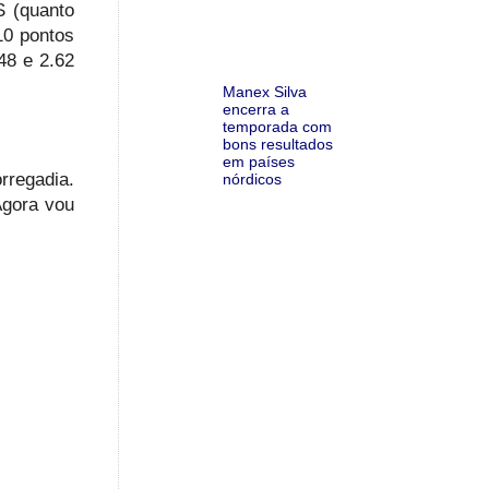
S (quanto
10 pontos
48 e 2.62
Manex Silva
encerra a
temporada com
bons resultados
em países
rregadia.
nórdicos
Agora vou