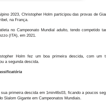
 Alpino 2023, Christopher Holm participou das provas de Gia
ibel, na França.
atleta no Campeonato Mundial adulto, tendo competido 
ezzo (ITA), em 2021.
hristopher Holm fez um boa primeira descida, com um 
tou a segunda descida.
ssificatória
u sua primeira descida em 1min46s03, ficando a poucos se
do Slalom Gigante em Campeonatos Mundiais.