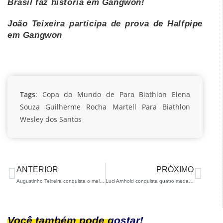
Brasil faz história em Gangwon!
João Teixeira participa de prova de Halfpipe
em Gangwon
Tags
:
Copa do Mundo de Para Biathlon
Elena
Souza
Guilherme Rocha
Martell
Para Biathlon
Wesley dos Santos
ANTERIOR
PRÓXIMO
Augustinho Teixeira conquista o melhor resultado da carreira
Luci Arnhold conquista quatro medalhas em provas Masters na Suíça
Você também pode gostar!