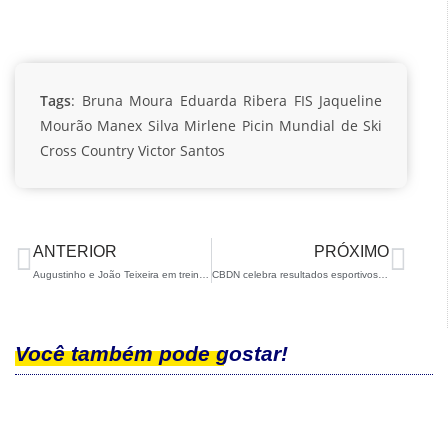
Tags
:
Bruna Moura
Eduarda Ribera
FIS
Jaqueline
Mourão
Manex Silva
Mirlene Picin
Mundial de Ski
Cross Country
Victor Santos
ANTERIOR
PRÓXIMO
Augustinho e João Teixeira em treinamento fora do Brasil
CBDN celebra resultados esportivos da temporada em sua tradicional Cerimônia de Encerramento
Você também pode gostar!