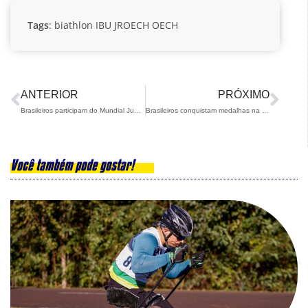
Tags
:
biathlon
IBU
JROECH
OECH
ANTERIOR
PRÓXIMO
Brasileiros participam do Mundial Junior de Ski Cross Country em Planica
Brasileiros conquistam medalhas na Europa Cup de Para Snowboard
Você também pode gostar!