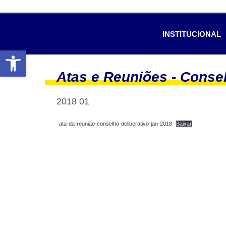
INSTITUCIONAL
Abrir a barra de ferramentas
Atas e Reuniões -
Consel
2018 01
ata-da-reuniao-conselho-deliberativo-jan-2018
Baixar