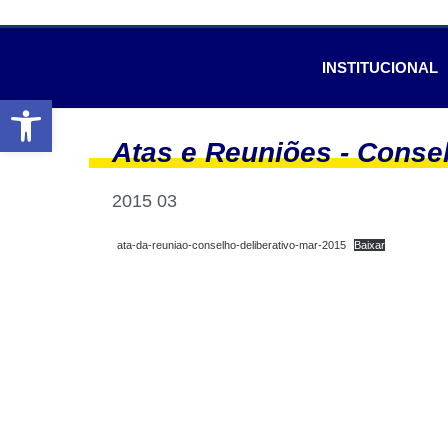
INSTITUCIONAL
Abrir a barra de ferramentas
Atas e Reuniões -
Consel
2015 03
ata-da-reuniao-conselho-deliberativo-mar-2015
Baixar