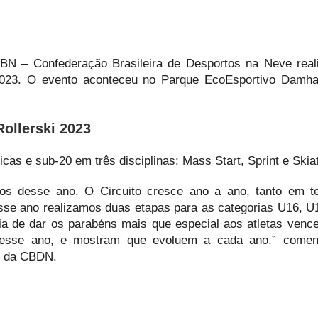
BN – Confederação Brasileira de Desportos na Neve real
ki 2023. O evento aconteceu no Parque EcoEsportivo Dam
Rollerski 2023
cas e sub-20 em três disciplinas: Mass Start, Sprint e Skia
os desse ano. O Circuito cresce ano a ano, tanto em 
Esse ano realizamos duas etapas para as categorias U16, U
ria de dar os parabéns mais que especial aos atletas venc
te esse ano, e mostram que evoluem a cada ano.” comen
o da CBDN.