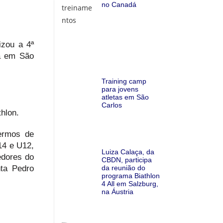
no Canadá
izou a 4ª
ha em São
Training camp
para jovens
atletas em São
Carlos
thlon.
termos de
14 e U12,
Luiza Calaça, da
edores do
CBDN, participa
ta Pedro
da reunião do
programa Biathlon
4 All em Salzburg,
na Áustria