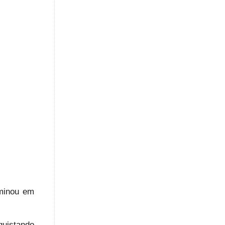
rminou em
quistando