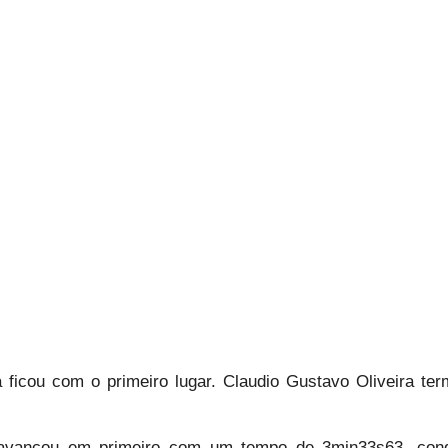
 ficou com o primeiro lugar. Claudio Gustavo Oliveira te
a avançou em primeiro com um tempo de 3min33s63, con