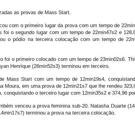
izadas as provas de Mass Start.
icou com o primeiro lugar da prova com um tempo de 22mi
os foi o segundo lugar com um tempo de 22min47s2 e 128,
chou o pódio na terceira colocação com um tempo de 22
o foi o primeiro colocado com um tempo de 23min02s6. Thi
ayan Henrique (26min52s3) terminou em terceiro.
 de Mass Start com um tempo de 12min19s4, conquistand
na Moura, em uma prova de 12min21s7 que lhe rendeu 323,
n, conquistando o terceiro lugar com 12min35s2 e 374,96 po
ambém venceu a prova feminina sub-20. Natasha Duarte (1
14min17s7) terminou a prova na terceira colocação.