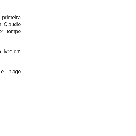
 primeira
m Claudio
or tempo
 livre em
 e Thiago