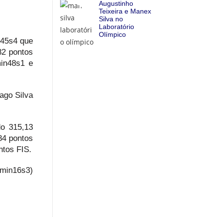
Augustinho
Teixeira e Manex
Silva no
Laboratório
Olímpico
n45s4 que
82 pontos
min48s1 e
ago Silva
o 315,13
84 pontos
ntos FIS.
4min16s3)