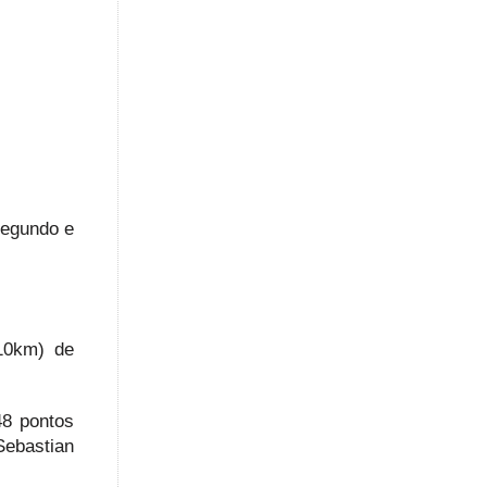
segundo e
(10km) de
48 pontos
ebastian