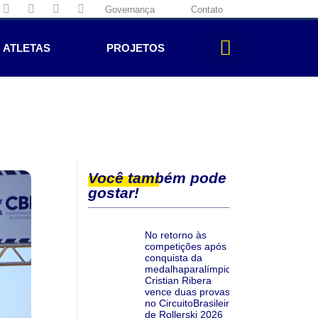
Governança
Contato
ATLETAS
PROJETOS
Você também pode
gostar!
No retorno às
competições após a
conquista da
medalhaparalímpica,
Cristian Ribera
vence duas provas
no CircuitoBrasileiro
de Rollerski 2026