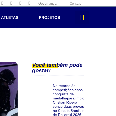
Governança
Contato
ATLETAS
PROJETOS
Você também pode
gostar!
No retorno às
competições após a
conquista da
medalhaparalímpica,
Cristian Ribera
vence duas provas
no CircuitoBrasileiro
de Rollerski 2026