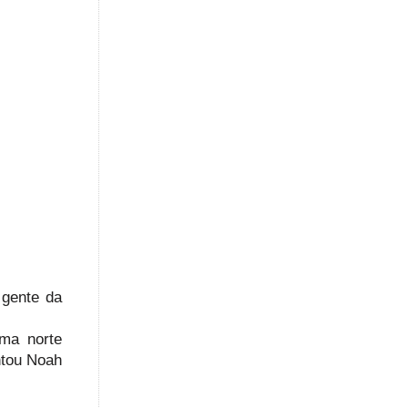
 gente da
ima norte
ntou Noah