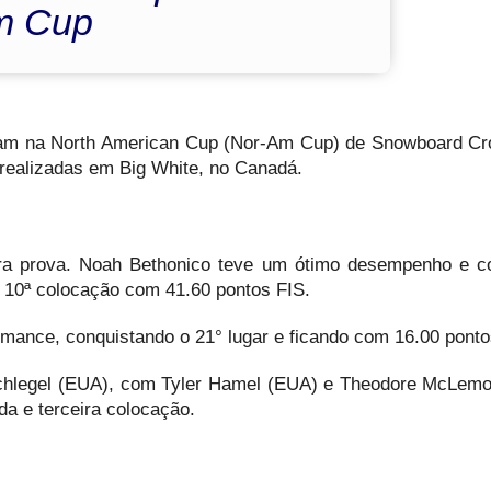
Am Cup
ram na North American Cup (Nor-Am Cup) de Snowboard Cr
 realizadas em Big White, no Canadá.
eira prova. Noah Bethonico teve um ótimo desempenho e c
a 10ª colocação com 41.60 pontos FIS.
mance, conquistando o 21° lugar e ficando com 16.00 ponto
 Schlegel (EUA), com Tyler Hamel (EUA) e Theodore McLem
a e terceira colocação.