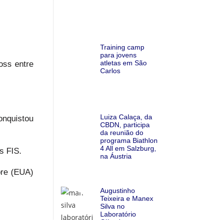
Training camp
para jovens
atletas em São
oss entre
Carlos
Luiza Calaça, da
onquistou
CBDN, participa
da reunião do
programa Biathlon
4 All em Salzburg,
s FIS.
na Áustria
ore (EUA)
Augustinho
Teixeira e Manex
Silva no
Laboratório