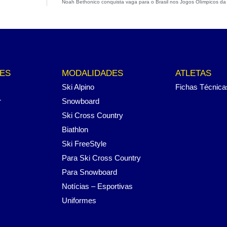
Noah Bethonico conquista vaga para o Brasil nos Jogos Olímpicos d
ES
MODALIDADES
ATLETAS
Ski Alpino
Fichas Técnica
r
Snowboard
Ski Cross Country
Biathlon
Ski FreeStyle
Para Ski Cross Country
Para Snowboard
Notícias – Esportivas
Uniformes