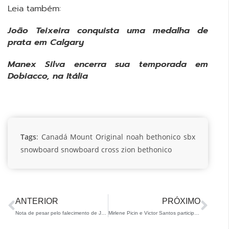
Leia também:
João Teixeira conquista uma medalha de
prata em Calgary
Manex Silva encerra sua temporada em
Dobiacco, na Itália
Tags
:
Canadá
Mount Original
noah bethonico
sbx
snowboard
snowboard cross
zion bethonico
ANTERIOR
PRÓXIMO
Nota de pesar pelo falecimento de João Paulo Diniz
Mirlene Picin e Victor Santos participam da IBU Cup em Idre Fjall