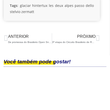
Tags
:
glaciar
hintertux
les deux alpes
passo dello
stelvio
zermatt
ANTERIOR
PRÓXIMO
De promessa do Brasileiro Open Snowboard a finalista de prova sul-americana: Noah Bethonico faz grande estreia em La Parva
3ª etapa do Circuito Brasileiro de Rollerski – Campeonato Brasileiro Interclubes acontece em São Carlos nesta semana
Você também pode gostar!