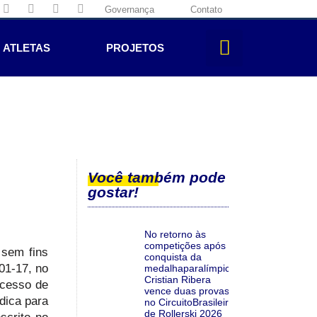
Governança
Contato
ATLETAS
PROJETOS
Você também pode
gostar!
No retorno às
competições após a
 sem fins
conquista da
01-17, no
medalhaparalímpica,
Cristian Ribera
ocesso de
vence duas provas
dica para
no CircuitoBrasileiro
de Rollerski 2026