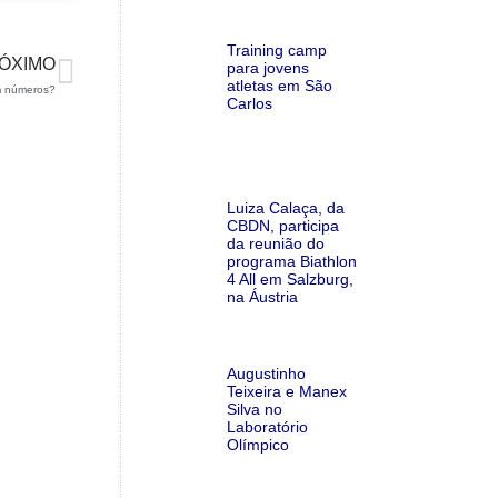
Training camp
ÓXIMO
para jovens
atletas em São
m números?
Carlos
Luiza Calaça, da
CBDN, participa
da reunião do
programa Biathlon
4 All em Salzburg,
na Áustria
Augustinho
Teixeira e Manex
Silva no
Laboratório
Olímpico