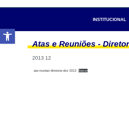
INSTITUCIONAL
Abrir a barra de ferramentas
Atas e Reuniões -
Direto
2013 12
ata-reuniao-diretoria-dez-2013
Baixar