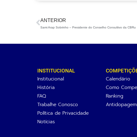
ANTERIOR
Sami Arap Sobrinho – Presidente do Conselho Consultivo da CBRu
INSTITUCIONAL
COMPETIÇÕ
Institucional
Calendário
História
Como Compet
FAQ
Ranking
Trabalhe Conosco
Antidopagem
Política de Privacidade
Notícias