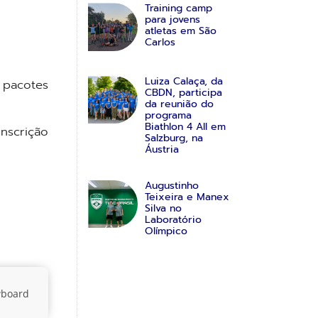
Training camp
para jovens
atletas em São
Carlos
Luiza Calaça, da
 pacotes
CBDN, participa
da reunião do
programa
Biathlon 4 All em
nscrição
Salzburg, na
Áustria
Augustinho
Teixeira e Manex
Silva no
Laboratório
Olímpico
board