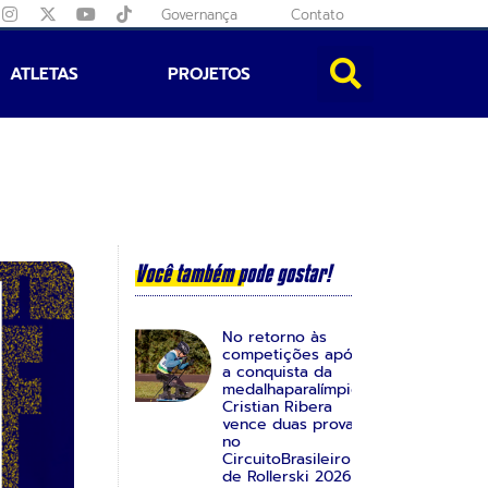
Governança
Contato
ATLETAS
PROJETOS
Você também pode gostar!
No retorno às
competições após
a conquista da
medalhaparalímpica,
Cristian Ribera
vence duas provas
no
CircuitoBrasileiro
de Rollerski 2026