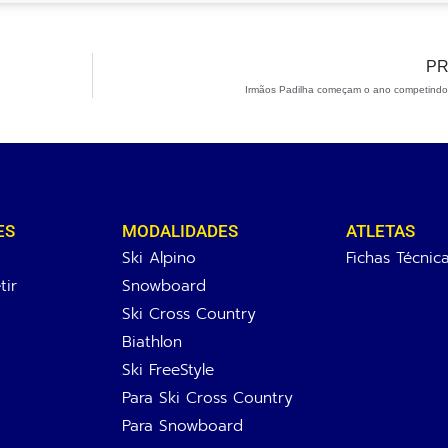
PR
Irmãos Padilha começam o ano competindo
ES
MODALIDADES
ATLETAS
Ski Alpino
Fichas Técnic
ir
Snowboard
Ski Cross Country
Biathlon
Ski FreeStyle
Para Ski Cross Country
Para Snowboard