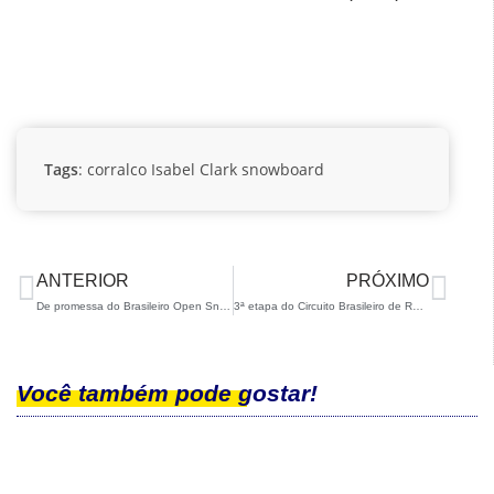
Tags
:
corralco
Isabel Clark
snowboard
ANTERIOR
PRÓXIMO
De promessa do Brasileiro Open Snowboard a finalista de prova sul-americana: Noah Bethonico faz grande estreia em La Parva
3ª etapa do Circuito Brasileiro de Rollerski – Campeonato Brasileiro Interclubes acontece em São Carlos nesta semana
Você também pode gostar!