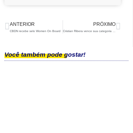
ANTERIOR
PRÓXIMO
CBDN recebe selo Women On Board
Cristian Ribera vence sua categoria no Prêmio Paralímpicos 2024
Você também pode gostar!