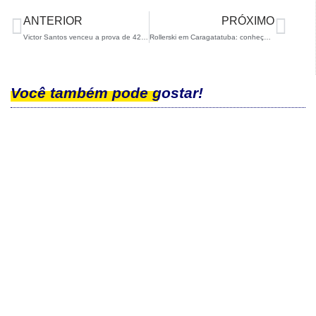
ANTERIOR
PRÓXIMO
Victor Santos venceu a prova de 42km da Ushuaia Loppet
Rollerski em Caragatatuba: conheça o novo núcleo de desenvolvimento da modalidade da CBDN
Você também pode gostar!