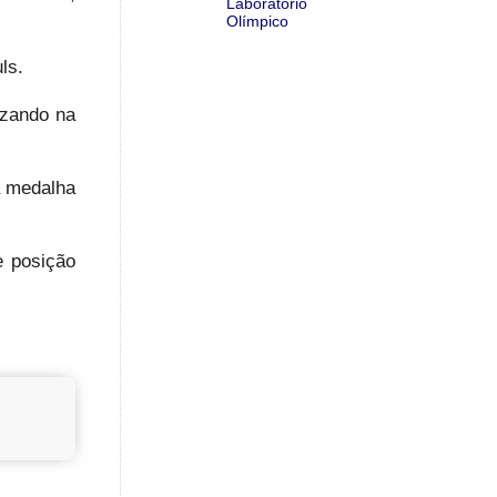
Laboratório
Olímpico
ls.
izando na
a medalha
e posição