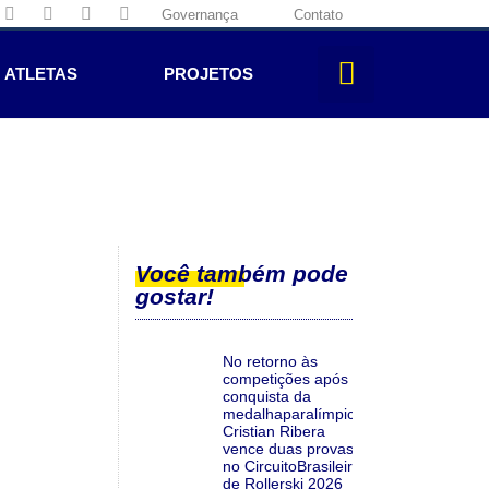
Governança
Contato
ATLETAS
PROJETOS
Você também pode
gostar!
No retorno às
competições após a
conquista da
medalhaparalímpica,
Cristian Ribera
vence duas provas
no CircuitoBrasileiro
de Rollerski 2026