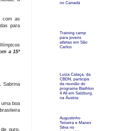
no Canadá
ou com as
das para
Training camp
para jovens
atletas em São
Olímpicos
Carlos
com a 15ª
Luiza Calaça, da
CBDN, participa
, Sabrina
da reunião do
programa Biathlon
4 All em Salzburg,
na Áustria
z uma boa
rasileira
Augustinho
Teixeira e Manex
Silva no
 de ouro,