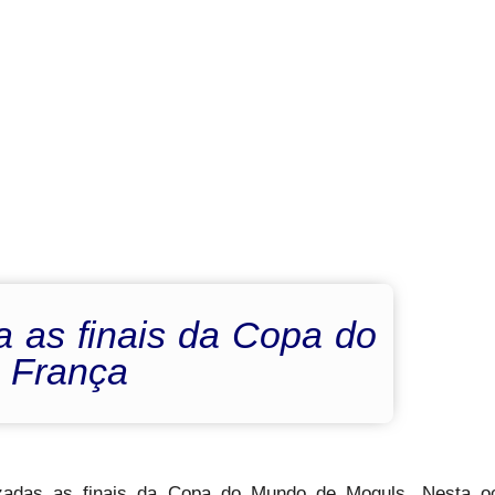
a as finais da Copa do
 França
zadas as finais da Copa do Mundo de Moguls. Nesta oc