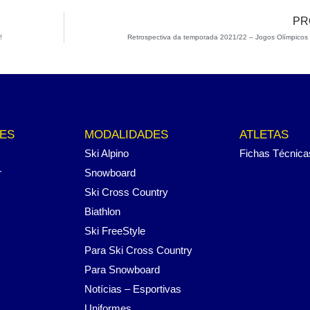
PR
!
Retrospectiva da temporada 2021/22 – Jogos Olímpicos
ES
MODALIDADES
ATLETAS
Ski Alpino
Fichas Técnica
r
Snowboard
Ski Cross Country
Biathlon
Ski FreeStyle
Para Ski Cross Country
Para Snowboard
Notícias – Esportivas
Uniformes