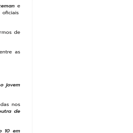
ozeman
e
ficiais
ermos de
entre as
 o jovem
adas nos
utra de
op 10 em