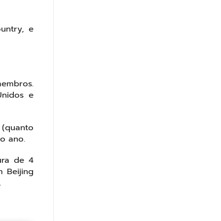
untry, e
membros.
Unidos e
 (quanto
o ano.
ura de 4
 Beijing
.