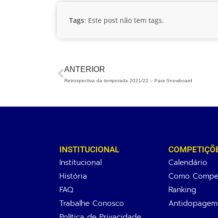
Tags
: Este post não tem tags.
ANTERIOR
Retrospectiva da temporada 2021/22 – Para Snowboard
INSTITUCIONAL
COMPETIÇÕ
Institucional
Calendário
História
Como Compet
FAQ
Ranking
Trabalhe Conosco
Antidopagem
Política de Privacidade