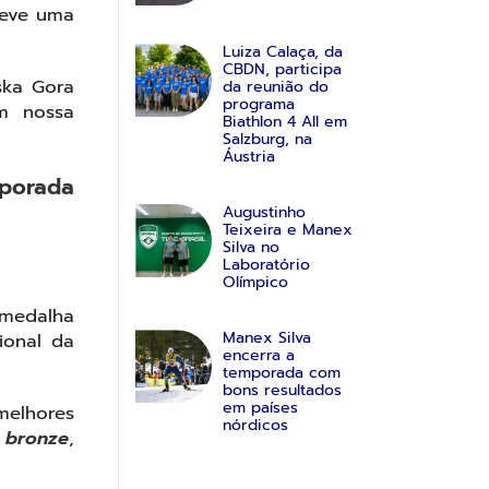
teve uma
Luiza Calaça, da
CBDN, participa
ska Gora
da reunião do
programa
em nossa
Biathlon 4 All em
Salzburg, na
Áustria
mporada
Augustinho
Teixeira e Manex
Silva no
Laboratório
Olímpico
 medalha
Manex Silva
ional da
encerra a
temporada com
bons resultados
em países
melhores
nórdicos
 bronze
,