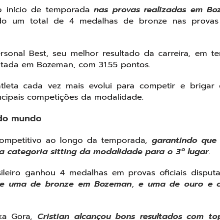
o início de temporada
nas provas realizadas em B
do um total de 4 medalhas de bronze nas provas o
sonal Best, seu melhor resultado da carreira, em t
putada em Bozeman, com 31.55 pontos.
leta cada vez mais evolui para competir e brigar 
cipais competições da modalidade.
s do mundo
competitivo ao longo da temporada,
garantindo que
da categoria sitting da modalidade para o 3º lugar
.
asileiro ganhou 4 medalhas em provas oficiais disput
 e uma de bronze em Bozeman
,
e uma de ouro e o
a Gora,
Cristian alcançou bons resultados com t