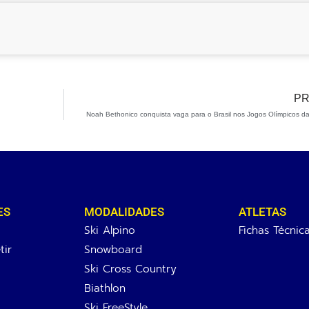
PR
Noah Bethonico conquista vaga para o Brasil nos Jogos Olímpicos d
ES
MODALIDADES
ATLETAS
Ski Alpino
Fichas Técnic
ir
Snowboard
Ski Cross Country
Biathlon
Ski FreeStyle