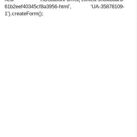
61b2eef40345cf8a3956-html’, ‘UA-35878109-
1’).createForm();