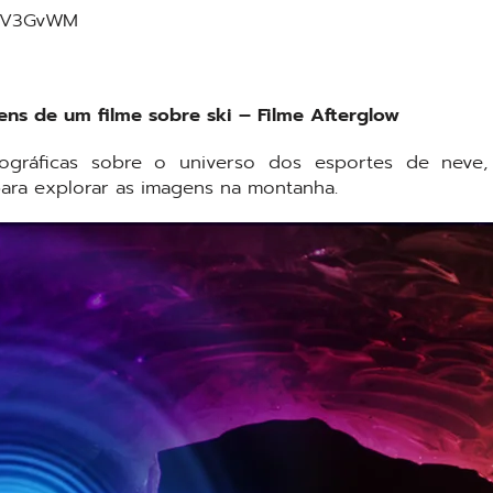
fscV3GvWM
ens de um filme sobre ski – Filme Afterglow
gráficas sobre o universo dos esportes de neve,
para explorar as imagens na montanha.