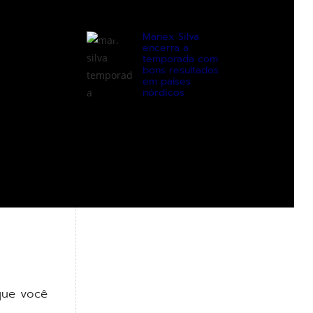
Manex Silva
encerra a
temporada com
bons resultados
em países
nórdicos
que você