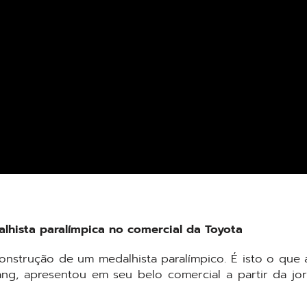
hista paralímpica no comercial da Toyota
onstrução de um medalhista paralímpico. É isto o que 
g, apresentou em seu belo comercial a partir da jo