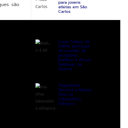
para jovens
ques são
atletas em São
Carlos
Luiza Calaça, da
CBDN, participa
da reunião do
programa
Biathlon 4 All em
Salzburg, na
Áustria
Augustinho
Teixeira e Manex
Silva no
Laboratório
Olímpico