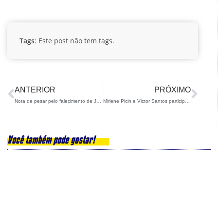
Tags
: Este post não tem tags.
ANTERIOR
PRÓXIMO
Nota de pesar pelo falecimento de João Paulo Diniz
Mirlene Picin e Victor Santos participam da IBU Cup em Idre Fjall
Você também pode gostar!