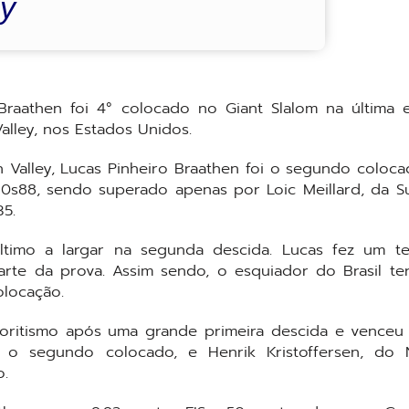
ey
o Braathen foi 4° colocado no Giant Slalom na última 
ley, nos Estados Unidos.
Valley, Lucas Pinheiro Braathen foi o segundo coloca
s88, sendo superado apenas por Loic Meillard, da Su
5.
núltimo a largar na segunda descida. Lucas fez um 
arte da prova. Assim sendo, o esquiador do Brasil te
olocação.
voritismo após uma grande primeira descida e venceu 
i o segundo colocado, e Henrik Kristoffersen, do 
o.