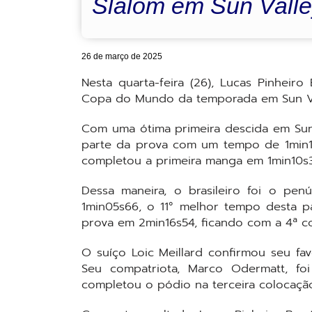
Slalom em Sun Vall
26 de março de 2025
Nesta quarta-feira (26), Lucas Pinheir
Copa do Mundo da temporada em Sun Val
Com uma ótima primeira descida em Sun 
parte da prova com um tempo de 1min10
completou a primeira manga em 1min10s3
Dessa maneira, o brasileiro foi o pe
1min05s66, o 11° melhor tempo desta p
prova em 2min16s54, ficando com a 4ª c
O suíço Loic Meillard confirmou seu fa
Seu compatriota, Marco Odermatt, fo
completou o pódio na terceira colocaçã