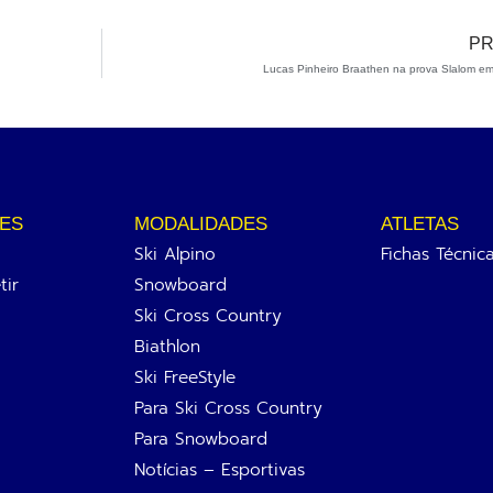
PR
Lucas Pinheiro Braathen na prova Slalom em
ES
MODALIDADES
ATLETAS
Ski Alpino
Fichas Técnic
ir
Snowboard
Ski Cross Country
Biathlon
Ski FreeStyle
Para Ski Cross Country
Para Snowboard
Notícias – Esportivas