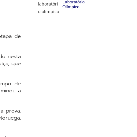
Laboratório
Olímpico
etapa de
do nesta
íça, que
tempo de
rminou a
a prova.
Noruega,