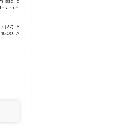
 isso, o
tos atrás
a (27). A
16:00. A