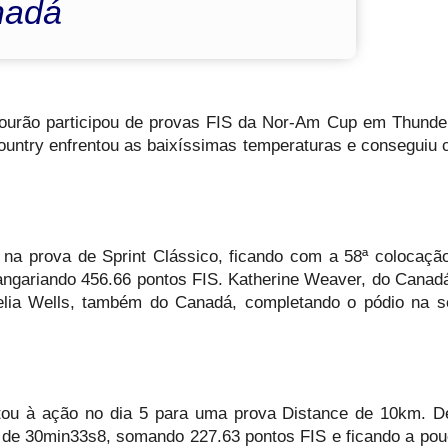
nadá
 Mourão participou de provas FIS da Nor-Am Cup em Thunde
ountry enfrentou as baixíssimas temperaturas e conseguiu 
na prova de Sprint Clássico, ficando com a 58ª colocação
 angariando 456.66 pontos FIS. Katherine Weaver, do Canad
melia Wells, também do Canadá, completando o pódio na 
ltou à ação no dia 5 para uma prova Distance de 10km. D
 de 30min33s8, somando 227.63 pontos FIS e ficando a po