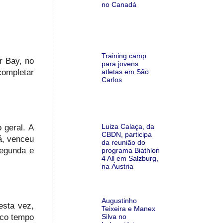
no Canadá
Training camp
r Bay, no
para jovens
atletas em São
completar
Carlos
Luiza Calaça, da
 geral. A
CBDN, participa
á, venceu
da reunião do
segunda e
programa Biathlon
4 All em Salzburg,
na Áustria
Augustinho
esta vez,
Teixeira e Manex
Silva no
uco tempo