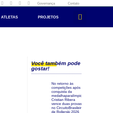
Governança
Contato
ATLETAS
PROJETOS
Você também pode
gostar!
No retorno às
competições após a
conquista da
medalhaparalímpica,
Cristian Ribera
vence duas provas
no CircuitoBrasileiro
de Rollerski 2026