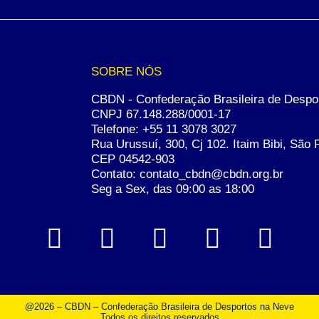
SOBRE NÓS
CBDN - Confederação Brasileira de Despo
CNPJ 67.148.288/0001-17
Telefone:
+55 11 3078 3027
Rua Urussuí, 300, Cj 102. Itaim Bibi, São 
CEP 04542-903
Contato: contato_cbdn@cbdn.org.br
Seg a Sex, das 09:00 as 18:00
@2026 – CBDN – Confederação Brasileira de Desportos na Neve
Todos os direitos reservados