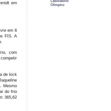
Laboratório
chmidt em
Olímpico
ivre em 6
os FIS. A
o.
rio, com
 competir
a de kick
 Jaqueline
IS. Mesmo
r do frio
om 365,62