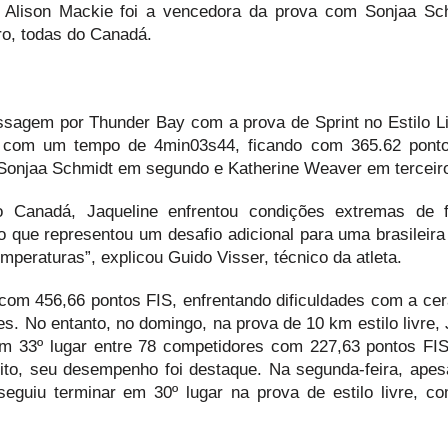
 Alison Mackie foi a vencedora da prova com Sonjaa S
ro, todas do Canadá.
ssagem por Thunder Bay com a prova de Sprint no Estilo L
ada com um tempo de 4min03s44, ficando com 365.62 pont
 Sonjaa Schmidt em segundo e Katherine Weaver em terceir
 Canadá, Jaqueline enfrentou condições extremas de f
o que representou um desafio adicional para uma brasileira
peraturas”, explicou Guido Visser, técnico da atleta.
 com 456,66 pontos FIS, enfrentando dificuldades com a cer
es. No entanto, no domingo, na prova de 10 km estilo livre,
em 33º lugar entre 78 competidores com 227,63 pontos F
uito, seu desempenho foi destaque. Na segunda-feira, apesa
eguiu terminar em 30º lugar na prova de estilo livre, c