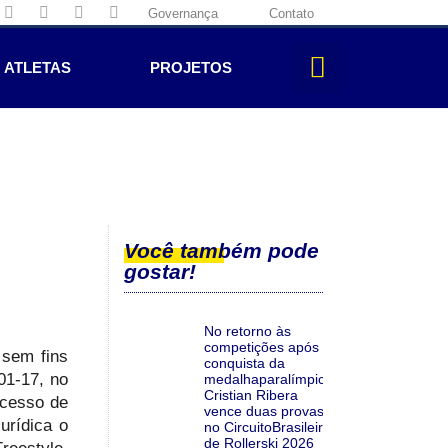
Governança
Contato
ATLETAS
PROJETOS
Você também pode
gostar!
No retorno às
competições após a
 sem fins
conquista da
01-17, no
medalhaparalímpica,
Cristian Ribera
ocesso de
vence duas provas
urídica o
no CircuitoBrasileiro
de Rollerski 2026