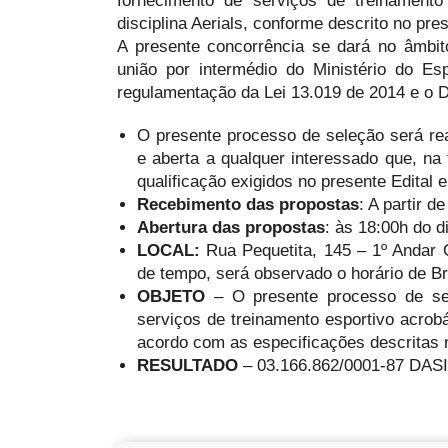
fornecimento de serviços de treinamento
disciplina Aerials, conforme descrito no p
A presente concorrência se dará no âmbi
união por intermédio do Ministério do Es
regulamentação da Lei 13.019 de 2014 e o D
O presente processo de seleção será 
e aberta a qualquer interessado que, n
qualificação exigidos no presente Edital
Recebimento das propostas
: A partir d
Abertura das propostas
: às 18:00h do d
LOCAL:
Rua Pequetita, 145 – 1º Andar 
de tempo, será observado o horário de Br
OBJETO
– O presente processo de sel
serviços de treinamento esportivo acrobá
acordo com as especificações descritas 
RESULTADO
– 03.166.862/0001-87 DA