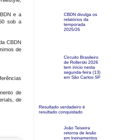
reestyle,
 CBDN e a
CBDN divulga os
relatórios da
-50 sob a
temporada
2025/26
e da CBDN
ínimos de
Circuito Brasileiro
de Rollerski 2026
tem início nesta
segunda-feira (13)
em São Carlos-SP
ferências
mento de
rials, de
Resultado verdadeiro é
resultado conquistado
João Teixeira
retorna de lesão
em treinamentos