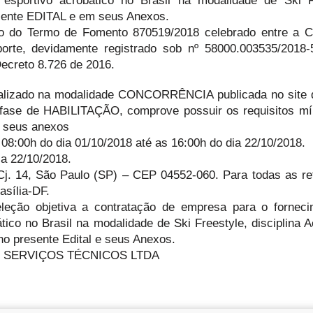
 esportivo acrobático no Brasil na modalidade de Ski F
resente EDITAL e em seus Anexos.
to do Termo de Fomento 870519/2018 celebrado entre a
porte, devidamente registrado sob nº 58000.003535/2018
ecreto 8.726 de 2016.
realizado na modalidade CONCORRÊNCIA publicada no sit
a fase de HABILITAÇÃO, comprove possuir os requisitos m
 e seus anexos
e 08:00h do dia 01/10/2018 até as 16:00h do dia 22/10/2018.
ia 22/10/2018.
Cj. 14, São Paulo (SP) – CEP 04552-060. Para todas as re
asília-DF.
eção objetiva a contratação de empresa para o forneci
tico no Brasil na modalidade de Ski Freestyle, disciplina Ae
no presente Edital e seus Anexos.
SI SERVIÇOS TÉCNICOS LTDA