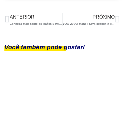
ANTERIOR
PRÓXIMO
Conheça mais sobre os irmãos Bowler, do Ski Freestyle
YOG 2020: Manex Silva desponta como promessa do Ski Cross Country
Você também pode gostar!