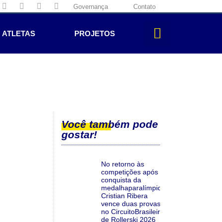
Governança
Contato
ATLETAS
PROJETOS
Você também pode
gostar!
No retorno às
competições após a
conquista da
medalhaparalímpica,
Cristian Ribera
vence duas provas
no CircuitoBrasileiro
de Rollerski 2026