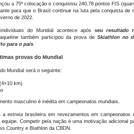
çou a 75ª colocação e conquistou 240.78 pontos FIS (qua
ante para que o Brasil continue na luta pela conquista de
nverno de 2022.
s individuais do Mundial acontece após
seu resultado 
Jaqueline também participou da prova de
Skiathlon no d
to para o país
.
últimas provas do Mundial
 do Mundial será o seguinte:
 (4×10 km)
no
amento masculino é inédita em campeonatos mundiais.
a a estreia brasileira em revezamentos em campeonatos 
 equipe. Competir pela nação é uma motivação adicional pa
oss Country e Biathlon da CBDN.