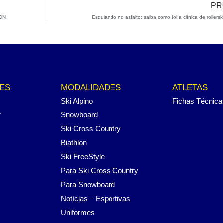
PR
BDN
Esquiando no asfalto: saiba como foi a clínica de rollers
ES
MODALIDADES
ATLETAS
Ski Alpino
Fichas Técnica
r
Snowboard
Ski Cross Country
Biathlon
Ski FreeStyle
Para Ski Cross Country
Para Snowboard
Notícias – Esportivas
Uniformes