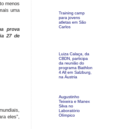
nto menos
 mais uma
Training camp
para jovens
atletas em São
Carlos
na prova
ia 27 de
Luiza Calaça, da
CBDN, participa
da reunião do
programa Biathlon
4 All em Salzburg,
na Áustria
Augustinho
Teixeira e Manex
Silva no
mundiais,
Laboratório
Olímpico
ra eles”,