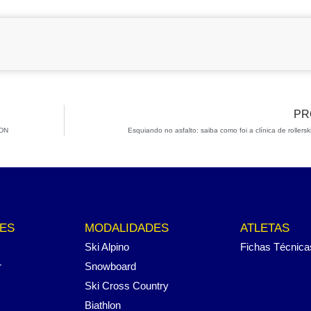
PR
BDN
Esquiando no asfalto: saiba como foi a clínica de rollers
ES
MODALIDADES
ATLETAS
Ski Alpino
Fichas Técnica
r
Snowboard
Ski Cross Country
Biathlon