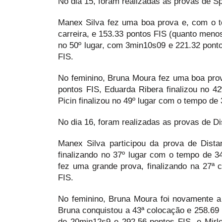
No dia 15, foram realizadas as provas de Sp
Manex Silva fez uma boa prova e, com o 
carreira, e 153.33 pontos FIS (quanto menos
no 50º lugar, com 3min10s09 e 221.32 ponto
FIS.
No feminino, Bruna Moura fez uma boa pro
pontos FIS, Eduarda Ribera finalizou no 4
Picin finalizou no 49º lugar com o tempo de
No dia 16, foram realizadas as provas de D
Manex Silva participou da prova de Dista
finalizando no 37º lugar com o tempo de 3
fez uma grande prova, finalizando na 27ª 
FIS.
No feminino, Bruna Moura foi novamente a
Bruna conquistou a 43ª colocação e 258.69 
de 20min12s9 e 292.56 pontos FIS, e Mirle