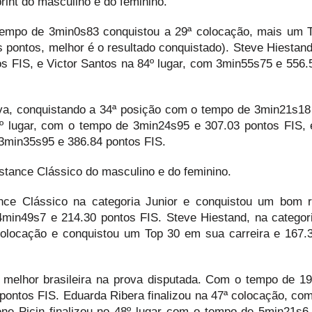
rint do masculino e do feminino.
tempo de 3min0s83 conquistou a 29ª colocação, mais um 
 pontos, melhor é o resultado conquistado). Steve Hiestand 
s FIS, e Victor Santos na 84º lugar, com 3min55s75 e 556.
va, conquistando a 34ª posição com o tempo de 3min21s18
2º lugar, com o tempo de 3min24s95 e 307.03 pontos FIS, 
 3min35s95 e 386.84 pontos FIS.
istance Clássico do masculino e do feminino.
nce Clássico na categoria Junior e conquistou um bom r
4min49s7 e 214.30 pontos FIS. Steve Hiestand, na categori
colocação e conquistou um Top 30 em sua carreira e 167.
 melhor brasileira na prova disputada. Com o tempo de 1
pontos FIS. Eduarda Ribera finalizou na 47ª colocação, co
ne Picin finalizou no 48º lugar com o tempo de 5min21s6