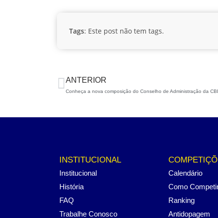
Tags
: Este post não tem tags.
ANTERIOR
Conheça a nova composição do Conselho de Administração da C
INSTITUCIONAL
COMPETIÇÕ
Institucional
Calendário
História
Como Competi
FAQ
Ranking
Trabalhe Conosco
Antidopagem