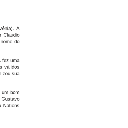
vênia). A
m Claudio
l nome do
s fez uma
s válidos
lizou sua
te um bom
 Gustavo
a Nations