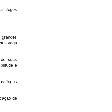
 os Jogos
m grandes
 sua vaga
 de suas
plitude e
 os Jogos
ocação de