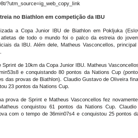
O8t/?utm_source=ig_web_copy_link
streia no Biathlon em competição da IBU
alizada a Copa Junior IBU de Biathlon em Pokljuka (Eslo
tletas de todo o mundo foi o palco da estreia do jove
iciais da IBU. Além dele, Matheus Vasconcellos, principa
.
a de Sprint de 10km da Copa Junior IBU. Matheus Vasconcello
min53s8 e conquistando 80 pontos da Nations Cup (ponto
es das provas de Biathlon). Claudio Gustavo de Oliveira fina
ou 23 pontos da Nations Cup.
 uma prova de Sprint e Matheus Vasconcellos fez novamen
Matheus conquistou 61 pontos da Nations Cup. Claudio
rova com o tempo de 36min07s4 e conquistou 25 pontos d