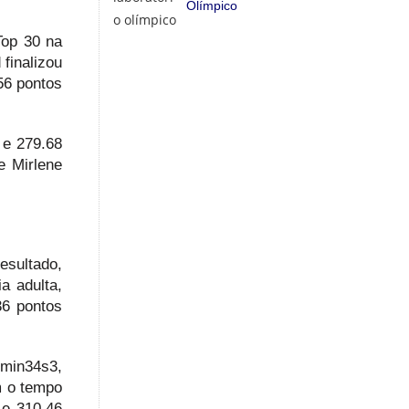
Olímpico
Top 30 na
finalizou
56 pontos
 e 279.68
e Mirlene
esultado,
a adulta,
36 pontos
9min34s3,
m o tempo
 e 310.46