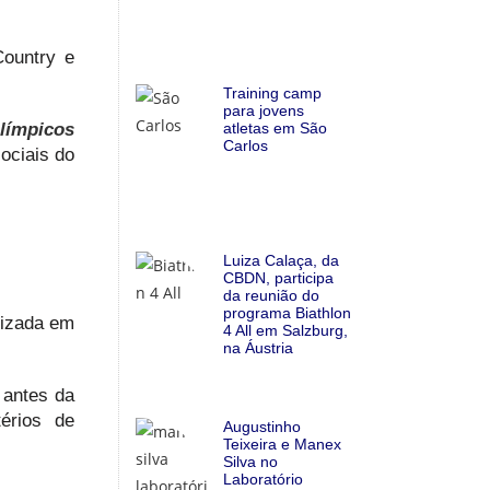
Country e
Training camp
para jovens
Olímpicos
atletas em São
Carlos
ociais do
Luiza Calaça, da
CBDN, participa
da reunião do
programa Biathlon
lizada em
4 All em Salzburg,
na Áustria
 antes da
érios de
Augustinho
Teixeira e Manex
Silva no
Laboratório