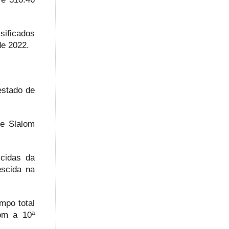
sificados
de 2022.
estado de
 e Slalom
scidas da
escida na
mpo total
om a 10ª