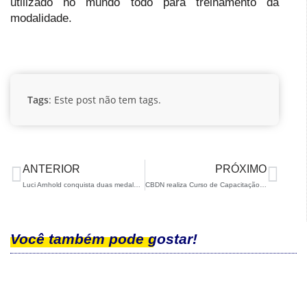
utilizado no mundo todo para treinamento da
modalidade.
Tags
: Este post não tem tags.
ANTERIOR
PRÓXIMO
Luci Arnhold conquista duas medalhas na Copa do Mundo Masters de Ski Alpino realizada em Bariloche
CBDN realiza Curso de Capacitação e Training Camp de Para Snowboard
Você também pode gostar!