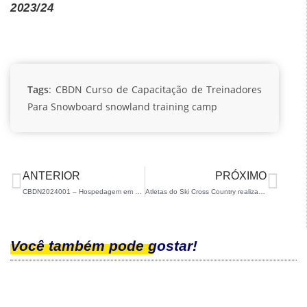
2023/24
Tags
:
CBDN
Curso de Capacitação de Treinadores
Para Snowboard
snowland
training camp
ANTERIOR
PRÓXIMO
CBDN2024001 – Hospedagem em São Carlos/SP
Atletas do Ski Cross Country realizam Training Camp em São Carlos
Você também pode gostar!