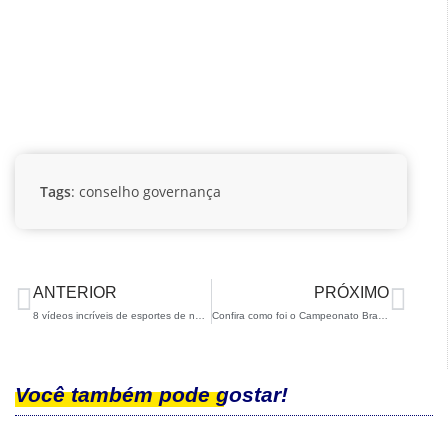
Tags
:
conselho
governança
ANTERIOR
PRÓXIMO
8 vídeos incríveis de esportes de neve para descontrair um pouco
Confira como foi o Campeonato Brasileiro de Snowboard Slopestyle
Você também pode gostar!