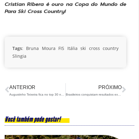
Cristian Ribera é ouro na Copa do Mundo de
Para Ski Cross Country!
Tags
:
Bruna Moura
FIS
Itália
ski cross country
Slingia
ANTERIOR
PRÓXIMO
Augustinho Teixeira fica no top 30 na Copa do Mundo na China
Brasileiros conquistam resultados expressivos em provas FIS em Seedfeld, na Áustria
Você também pode gostar!