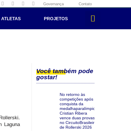
Governança
Contato
ATLETAS
PROJETOS
Você também pode
gostar!
No retorno às
competições após a
conquista da
medalhaparalímpica,
Cristian Ribera
ollerski.
vence duas provas
no CircuitoBrasileiro
em Laguna
de Rollerski 2026