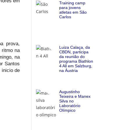
Flores em
Training camp
para jovens
atletas em São
Carlos
oa prova,
Luiza Calaça, da
 ritmo na
CBDN, participa
da reunião do
mingo, na
programa Biathlon
or Santos
4 All em Salzburg,
inicio de
na Áustria
Augustinho
Teixeira e Manex
Silva no
Laboratório
Olímpico