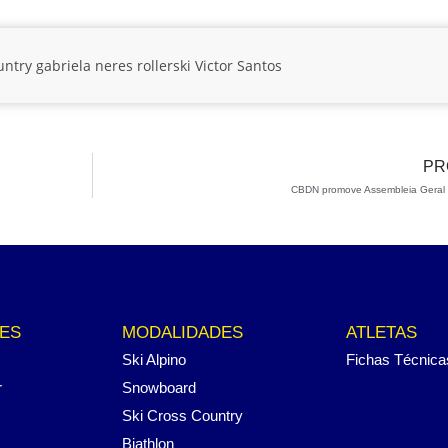
untry
gabriela neres
rollerski
Victor Santos
PR
CBDN promove Assembleia Geral à
ES
MODALIDADES
ATLETAS
Ski Alpino
Fichas Técnica
r
Snowboard
Ski Cross Country
Biathlon