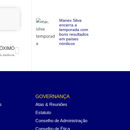
Manex Silva
encerra a
temporada com
bons resultados
em países
nórdicos
ÓXIMO
 distância
GOVERNANÇA
s
Atas & Reuniões
Estatuto
Conselho de Administração
Conselho de Ética