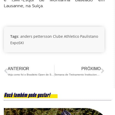
Lausanne, na Suíça.
Tags
:
anders pettersson
Clube Athletico Paulistano
ExpoSKI
ANTERIOR
PRÓXIMO
Veja como foi o Brasileiro Open de Ski Alpino e Snowboard 2024!
Semana de Treinamento Institucional da CBDN: Capacitação e Desenvolvimento para Colaboradores
Você também pode gostar!