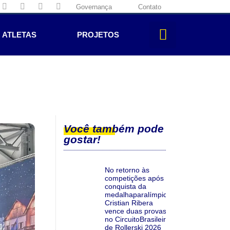
Governança
Contato
ATLETAS
PROJETOS
Você também pode
gostar!
No retorno às
competições após a
conquista da
medalhaparalímpica,
Cristian Ribera
vence duas provas
no CircuitoBrasileiro
de Rollerski 2026