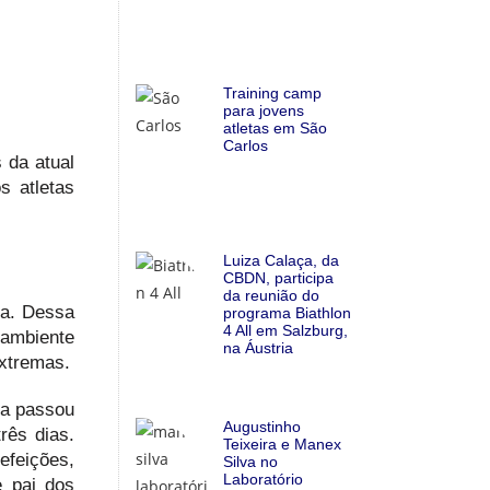
Training camp
para jovens
atletas em São
Carlos
 da atual
s atletas
Luiza Calaça, da
CBDN, participa
da reunião do
pa. Dessa
programa Biathlon
4 All em Salzburg,
 ambiente
na Áustria
xtremas.
da passou
Augustinho
rês dias.
Teixeira e Manex
efeições,
Silva no
Laboratório
e pai dos