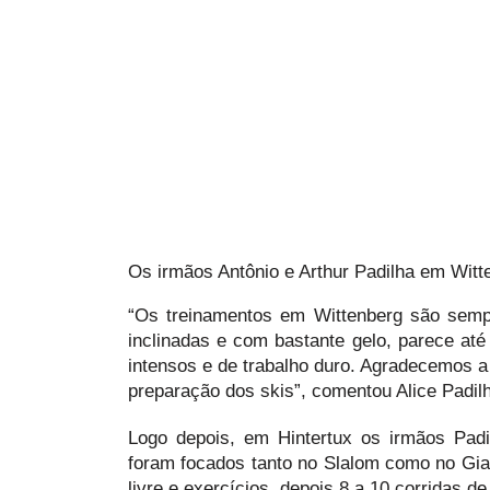
Os irmãos Antônio e Arthur Padilha em Witt
“Os treinamentos em Wittenberg são semp
inclinadas e com bastante gelo, parece até
intensos e de trabalho duro. Agradecemos a
preparação dos skis”, comentou Alice Padil
Logo depois, em Hintertux os irmãos Pad
foram focados tanto no Slalom como no Gian
livre e exercícios, depois 8 a 10 corridas d