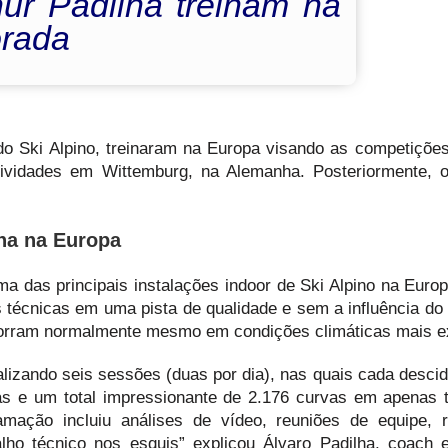
hur Padilha treinam na
orada
 do Ski Alpino, treinaram na Europa visando as competições
tividades em Wittemburg, na Alemanha. Posteriormente, o
ha na Europa
a das principais instalações indoor de Ski Alpino na Euro
 técnicas em uma pista de qualidade e sem a influência do
ocorram normalmente mesmo em condições climáticas mais e
talizando seis sessões (duas por dia), nas quais cada desci
s e um total impressionante de 2.176 curvas em apenas t
mação incluiu análises de vídeo, reuniões de equipe, r
ho técnico nos esquis” explicou Álvaro Padilha, coach 