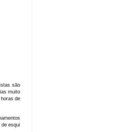
istas são
ias muito
 horas de
inamentos
 de esqui