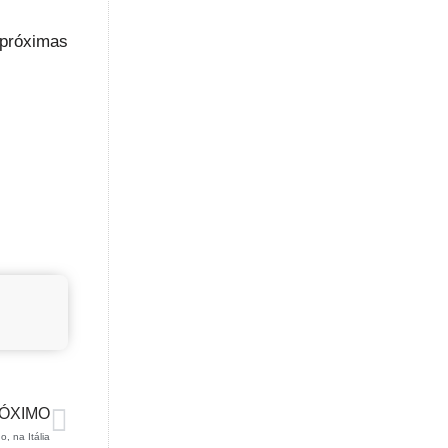
 próximas
ÓXIMO
o, na Itália