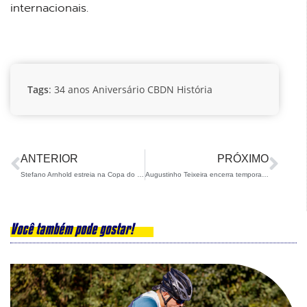
internacionais.
Tags
:
34 anos
Aniversário
CBDN
História
ANTERIOR
PRÓXIMO
Stefano Arnhold estreia na Copa do Mundo Masters de Ski Alpino com ótimos resultados
Augustinho Teixeira encerra temporada boreal com medalhas e posições históricas
Você também pode gostar!