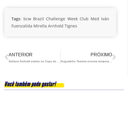
Tags
:
bcw
Brazil Challenge Week
Club Med
Iván
Fuenzalida
Mirella Arnhold
Tignes
ANTERIOR
PRÓXIMO
Stefano Arnhold estreia na Copa do Mundo Masters de Ski Alpino com ótimos resultados
Augustinho Teixeira encerra temporada boreal com medalhas e posições históricas
Você também pode gostar!