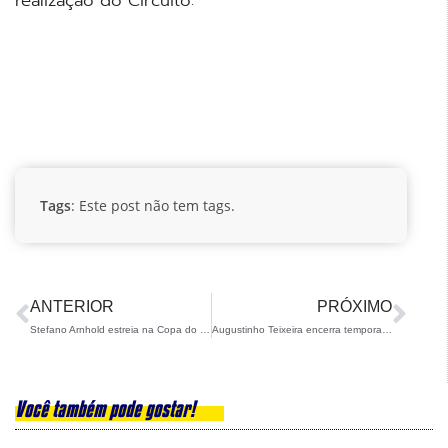
realização do Circuito:
Tags
: Este post não tem tags.
ANTERIOR
PRÓXIMO
Stefano Arnhold estreia na Copa do Mundo Masters de Ski Alpino com ótimos resultados
Augustinho Teixeira encerra temporada boreal com medalhas e posições históricas
Você também pode gostar!