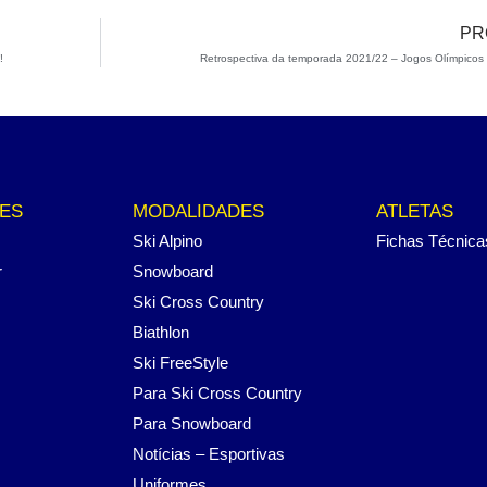
PR
!
Retrospectiva da temporada 2021/22 – Jogos Olímpicos
ES
MODALIDADES
ATLETAS
Ski Alpino
Fichas Técnica
r
Snowboard
Ski Cross Country
Biathlon
Ski FreeStyle
Para Ski Cross Country
Para Snowboard
Notícias – Esportivas
Uniformes