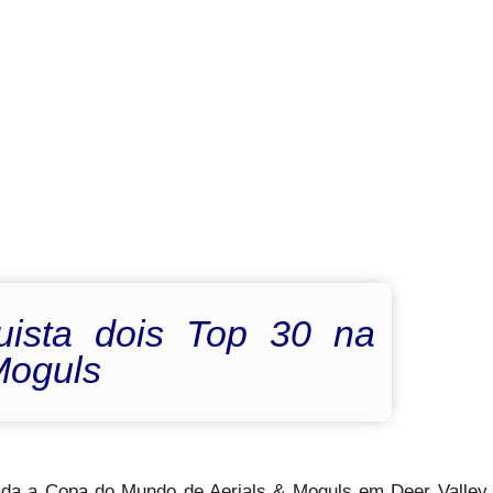
uista dois Top 30 na
Moguls
lizada a Copa do Mundo de Aerials & Moguls em Deer Valley