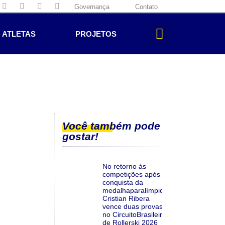
Governança
Contato
ATLETAS
PROJETOS
Você também pode
gostar!
No retorno às
competições após a
conquista da
medalhaparalímpica,
Cristian Ribera
vence duas provas
no CircuitoBrasileiro
de Rollerski 2026