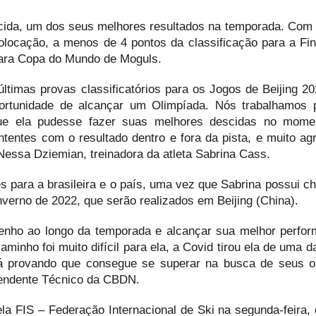
escida, um dos seus melhores resultados na temporada. Com n
colocação, a menos de 4 pontos da classificação para a Fin
para Copa do Mundo de Moguls.
timas provas classificatórios para os Jogos de Beijing 20
ortunidade de alcançar um Olimpíada. Nós trabalhamos 
que ela pudesse fazer suas melhores descidas no mome
tentes com o resultado dentro e fora da pista, e muito ag
 Nessa Dziemian, treinadora da atleta Sabrina Cass.
s para a brasileira e o país, uma vez que Sabrina possui c
nverno de 2022, que serão realizados em Beijing (China).
enho ao longo da temporada e alcançar sua melhor perfo
caminho foi muito difícil para ela, a Covid tirou ela de uma 
á provando que consegue se superar na busca de seus ob
endente Técnico da CBDN.
ela FIS – Federação Internacional de Ski na segunda-feira, 