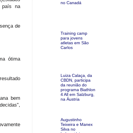
no Canadá
o país na
esença de
Training camp
para jovens
atletas em São
Carlos
ma ótima
Luiza Calaça, da
resultado
CBDN, participa
da reunião do
programa Biathlon
4 All em Salzburg,
mana bem
na Áustria
decidas”,
Augustinho
novamente
Teixeira e Manex
Silva no