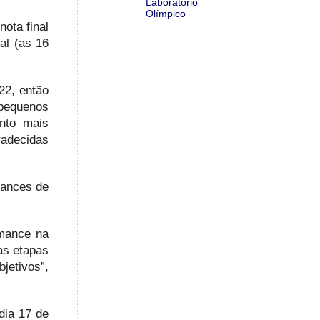
Laboratório
Olímpico
ota final
al (as 16
22, então
pequenos
nto mais
radecidas
hances de
rmance na
das etapas
jetivos”,
dia 17 de