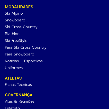
MODALIDADES
Ski Alpino
Snowboard
Ski Cross Country
Biathlon
Ski FreeStyle
DearFlip: carregando PDF 100% ...
Para Ski Cross Country
Close
Para Snowboard
1/1
Notícias – Esportivas
Ativar miniaturas
Uniformes
Aumentar zoom
Diminuir zoom
ATLETAS
Ativar tela cheia
Fichas Técnicas
Compartilhar
GOVERNANÇA
Baixar arquivo PDF
Atas & Reuniões
Ir para a primeira página
Estatuto
Ir para a última página