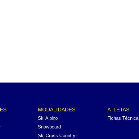
ES
MODALIDADES
ATLETAS
Ski Alpino
Fichas Técnica
r
Snowboard
Ski Cross Country