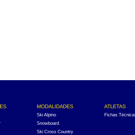
ES
MODALIDADES
ATLETAS
Ski Alpino
Fichas Técnica
r
Snowboard
Ski Cross Country