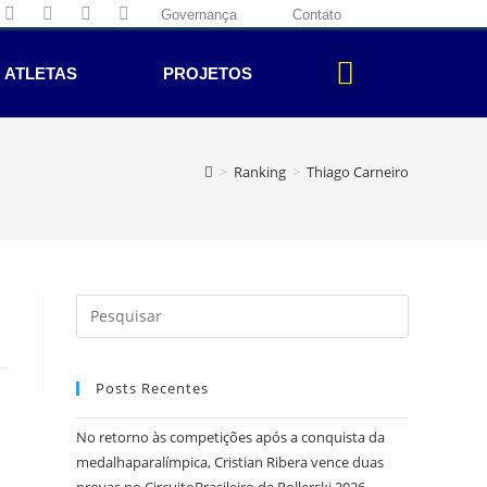
Governança
Contato
ATLETAS
PROJETOS
>
Ranking
>
Thiago Carneiro
Posts Recentes
No retorno às competições após a conquista da
medalhaparalímpica, Cristian Ribera vence duas
provas no CircuitoBrasileiro de Rollerski 2026