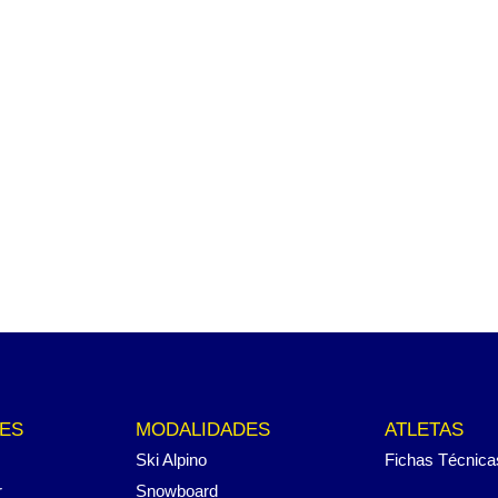
ES
MODALIDADES
ATLETAS
Ski Alpino
Fichas Técnica
r
Snowboard